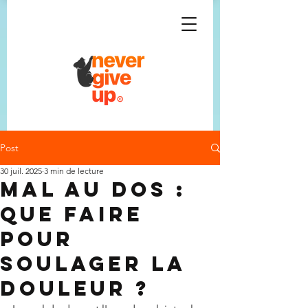
Post
30 juil. 2025
3 min de lecture
Mal au dos :
que faire
pour
soulager la
douleur ?