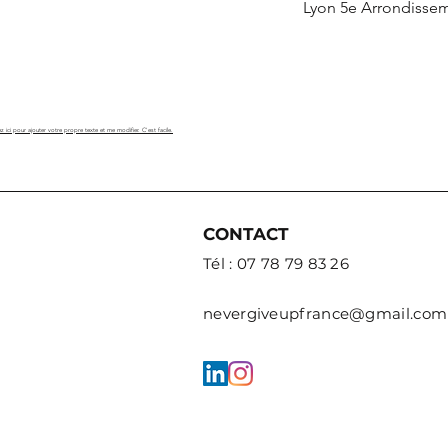
Lyon 5e Arrondisse
z ici pour ajouter votre propre texte et me modifier. C'est facile.
CONTACT
Tél : 07 78 79 83 26
nevergiveupfrance@gmail.com