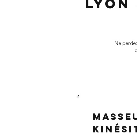
Lyon
Ne perdez 
d
Masse
Kinés