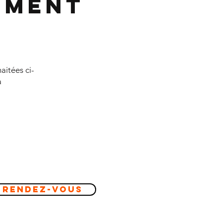
ement
aitées ci-
à
 Rendez-vous