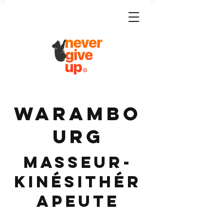
WARAMBO
URG
Masseur-
Kinésithér
apeute