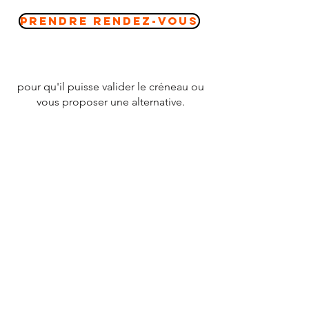
Prendre Rendez-vous
pour qu'il puisse valider le créneau ou
vous proposer une alternative.
CONTACT
Tél :
07 78 79 83 26
nevergiveupfrance@gmail.com
© 2020 par
NEVERGIVEUPFRANCE