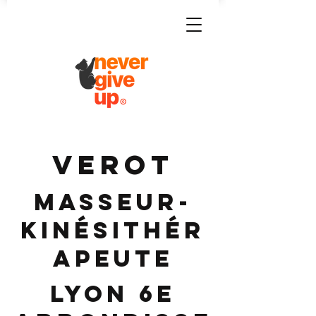
VEROT
Masseur-
Kinésithér
apeute
Lyon 6e