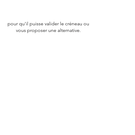
pour qu'il puisse valider le créneau ou
vous proposer une alternative.
CONTACT
Tél :
07 78 79 83 26
nevergiveupfrance@gmail.com
© 2020 par
NEVERGIVEUPFRANCE
TEAM.