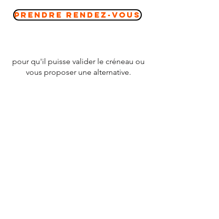
Prendre Rendez-vous
pour qu'il puisse valider le créneau ou
vous proposer une alternative.
CONTACT
Tél :
07 78 79 83 26
nevergiveupfrance@gmail.com
© 2020 par
NEVERGIVEUPFRANCE