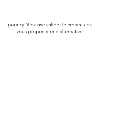
pour qu'il puisse valider le créneau ou
vous proposer une alternative.
CONTACT
Tél :
07 78 79 83 26
nevergiveupfrance@gmail.com
© 2020 par
NEVERGIVEUPFRANCE
TEAM.