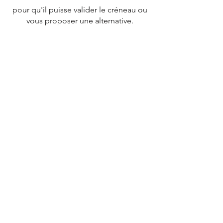
pour qu'il puisse valider le créneau ou
vous proposer une alternative.
CONTACT
Tél :
07 78 79 83 26
nevergiveupfrance@gmail.com
© 2020 par
NEVERGIVEUPFRANCE
TEAM.
Plan de site