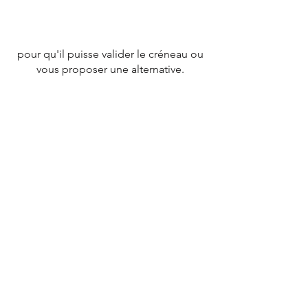
pour qu'il puisse valider le créneau ou
vous proposer une alternative.
CONTACT
Tél :
07 78 79 83 26
nevergiveupfrance@gmail.com
© 2020 par
NEVERGIVEUPFRANCE
TEAM.