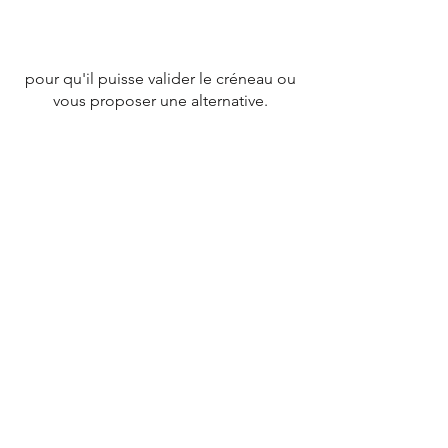
pour qu'il puisse valider le créneau ou
vous proposer une alternative.
CONTACT
Tél :
07 78 79 83 26
nevergiveupfrance@gmail.com
© 2020 par
NEVERGIVEUPFRANCE
TEAM.