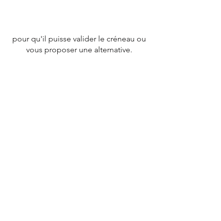
pour qu'il puisse valider le créneau ou
vous proposer une alternative.
CONTACT
Tél :
07 78 79 83 26
nevergiveupfrance@gmail.com
© 2020 par
NEVERGIVEUPFRANCE
TEAM.