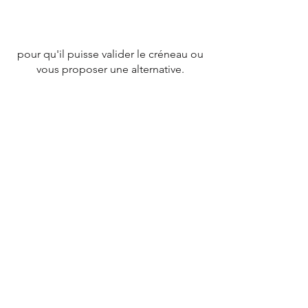
pour qu'il puisse valider le créneau ou
vous proposer une alternative.
CONTACT
Tél :
07 78 79 83 26
nevergiveupfrance@gmail.com
© 2020 par
NEVERGIVEUPFRANCE
TEAM.