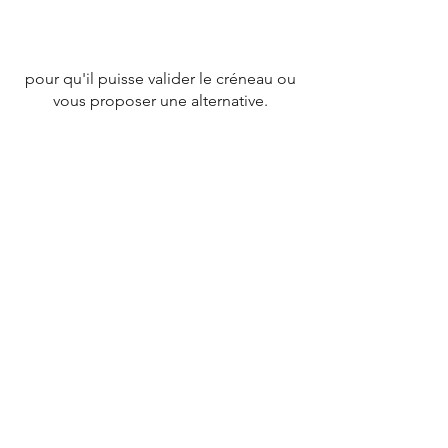
pour qu'il puisse valider le créneau ou
vous proposer une alternative.
CONTACT
Tél :
07 78 79 83 26
nevergiveupfrance@gmail.com
© 2020 par
NEVERGIVEUPFRANCE
TEAM.