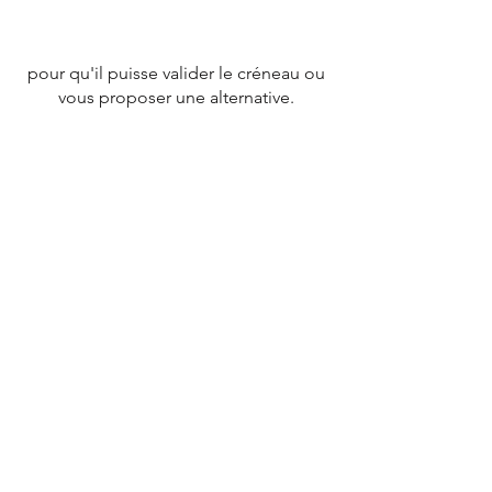
pour qu'il puisse valider le créneau ou
vous proposer une alternative.
CONTACT
Tél :
07 78 79 83 26
nevergiveupfrance@gmail.com
© 2020 par
NEVERGIVEUPFRANCE
TEAM.