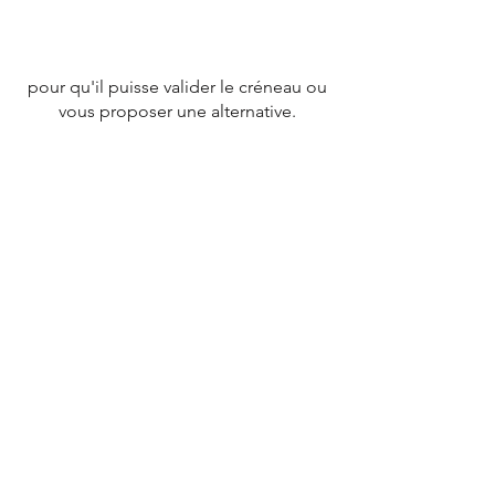
pour qu'il puisse valider le créneau ou
vous proposer une alternative.
CONTACT
Tél :
07 78 79 83 26
nevergiveupfrance@gmail.com
© 2020 par
NEVERGIVEUPFRANCE
TEAM.