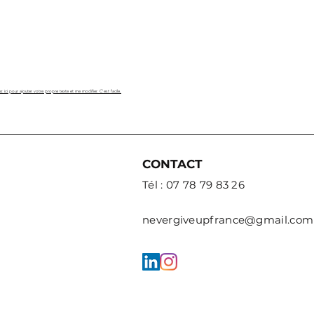
z ici pour ajouter votre propre texte et me modifier. C'est facile.
CONTACT
Tél : 07 78 79 83 26
nevergiveupfrance@gmail.com