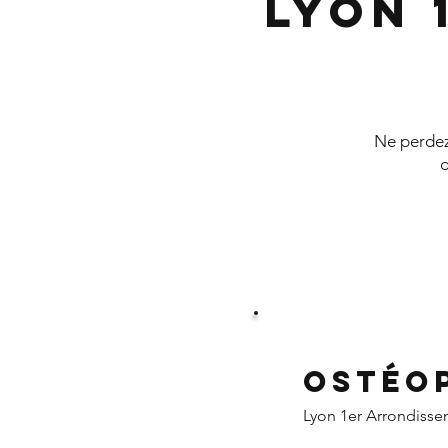
Lyon 
Ne perdez 
d
Ostéo
Lyon 1er Arrondiss