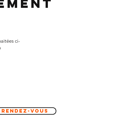
sement
aitées ci-
à
 Rendez-vous