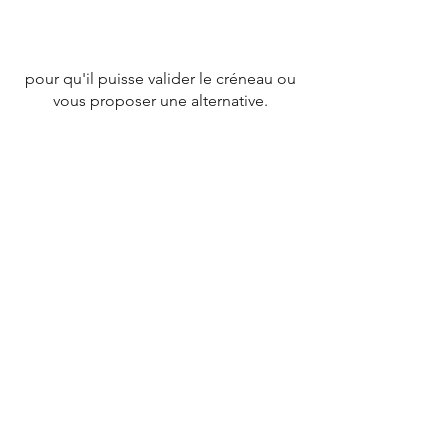
pour qu'il puisse valider le créneau ou
vous proposer une alternative.
CONTACT
Tél :
07 78 79 83 26
nevergiveupfrance@gmail.com
© 2020 par
NEVERGIVEUPFRANCE
TEAM.