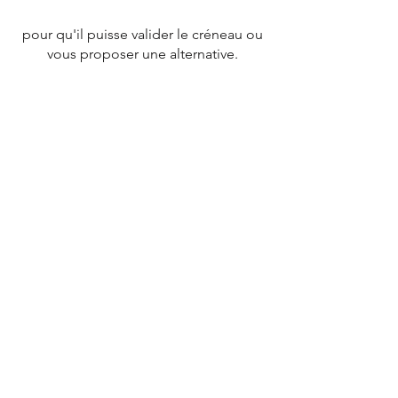
pour qu'il puisse valider le créneau ou
vous proposer une alternative.
CONTACT
Tél :
07 78 79 83 26
nevergiveupfrance@gmail.com
© 2020 par
NEVERGIVEUPFRANCE
TEAM.