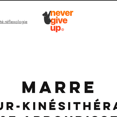
té réflexologie
MARRE
ur-Kinésithér