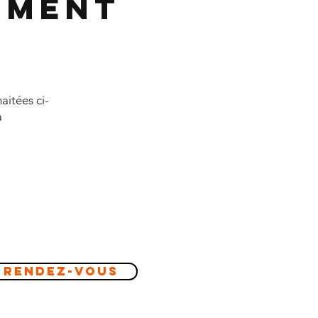
ement
aitées ci-
à
 Rendez-vous