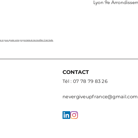
Lyon 9e Arrondisse
z ici pour ajouter votre propre texte et me modifier. C'est facile.
CONTACT
Tél : 07 78 79 83 26
nevergiveupfrance@gmail.com