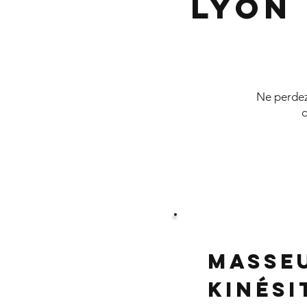
Lyon
Ne perdez 
d
Masse
Kinés