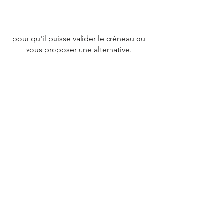
pour qu'il puisse valider le créneau ou
vous proposer une alternative.
CONTACT
Tél :
07 78 79 83 26
nevergiveupfrance@gmail.com
© 2020 par
NEVERGIVEUPFRANCE
TEAM.