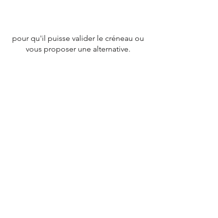
pour qu'il puisse valider le créneau ou
vous proposer une alternative.
CONTACT
Tél :
07 78 79 83 26
nevergiveupfrance@gmail.com
© 2020 par
NEVERGIVEUPFRANCE
TEAM.