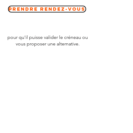
Prendre Rendez-vous
pour qu'il puisse valider le créneau ou
vous proposer une alternative.
CONTACT
Tél :
07 78 79 83 26
nevergiveupfrance@gmail.com
© 2020 par
NEVERGIVEUPFRANCE