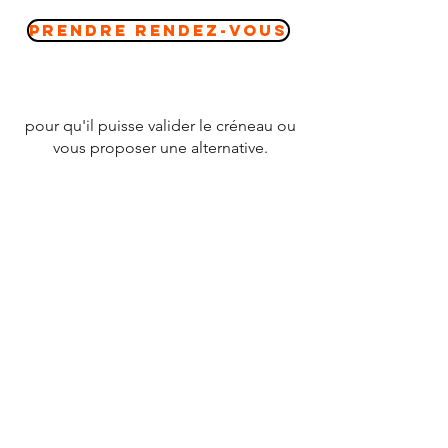
Prendre Rendez-vous
pour qu'il puisse valider le créneau ou
vous proposer une alternative.
CONTACT
Tél :
07 78 79 83 26
nevergiveupfrance@gmail.com
© 2020 par
NEVERGIVEUPFRANCE