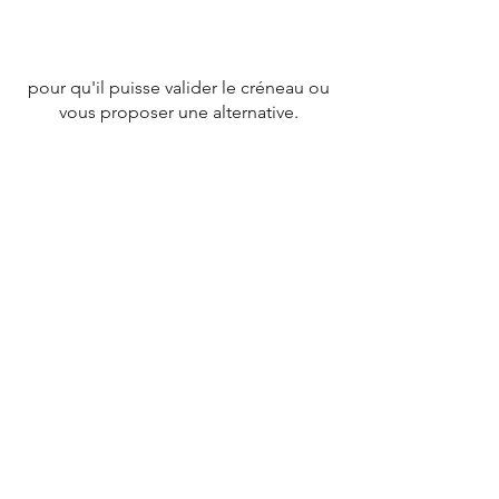
pour qu'il puisse valider le créneau ou
vous proposer une alternative.
CONTACT
Tél :
07 78 79 83 26
nevergiveupfrance@gmail.com
© 2020 par
NEVERGIVEUPFRANCE
TEAM.