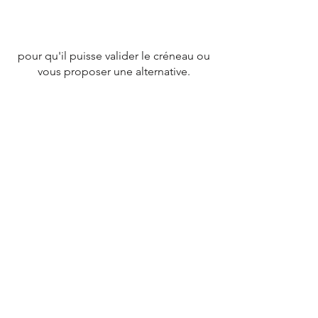
pour qu'il puisse valider le créneau ou
vous proposer une alternative.
CONTACT
Tél :
07 78 79 83 26
nevergiveupfrance@gmail.com
© 2020 par
NEVERGIVEUPFRANCE
TEAM.