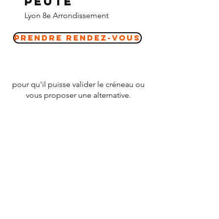
peute
Lyon 8e Arrondissement
Prendre Rendez-vous
pour qu'il puisse valider le créneau ou
vous proposer une alternative.
CONTACT
Tél :
07 78 79 83 26
nevergiveupfrance@gmail.com