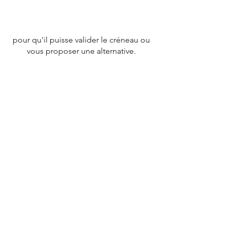
pour qu'il puisse valider le créneau ou
vous proposer une alternative.
CONTACT
Tél :
07 78 79 83 26
nevergiveupfrance@gmail.com
© 2020 par
NEVERGIVEUPFRANCE
TEAM.