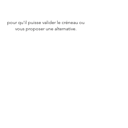
pour qu'il puisse valider le créneau ou
vous proposer une alternative.
CONTACT
Tél :
07 78 79 83 26
nevergiveupfrance@gmail.com
© 2020 par
NEVERGIVEUPFRANCE
TEAM.