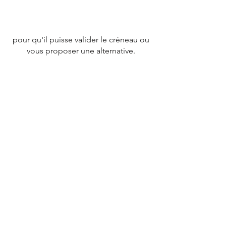
pour qu'il puisse valider le créneau ou
vous proposer une alternative.
CONTACT
Tél :
07 78 79 83 26
nevergiveupfrance@gmail.com
© 2020 par
NEVERGIVEUPFRANCE
TEAM.