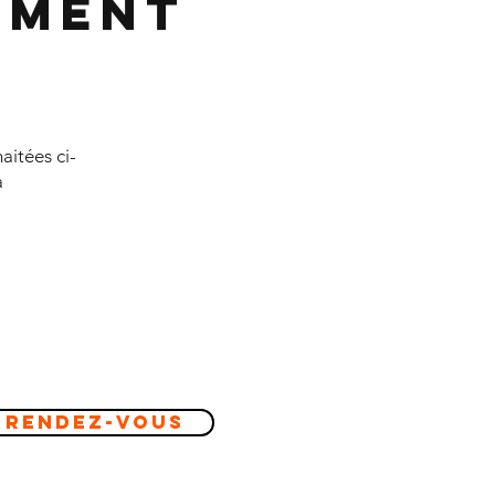
ement
aitées ci-
à
 Rendez-vous