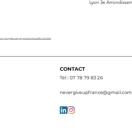
Lyon 3e Arrondisse
z ici pour ajouter votre propre texte et me modifier. C'est facile.
CONTACT
Tél : 07 78 79 83 26
nevergiveupfrance@gmail.com