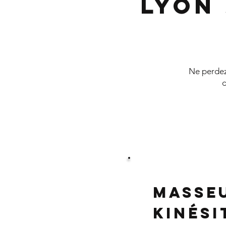
Lyon
Ne perdez 
d
Masse
Kinés