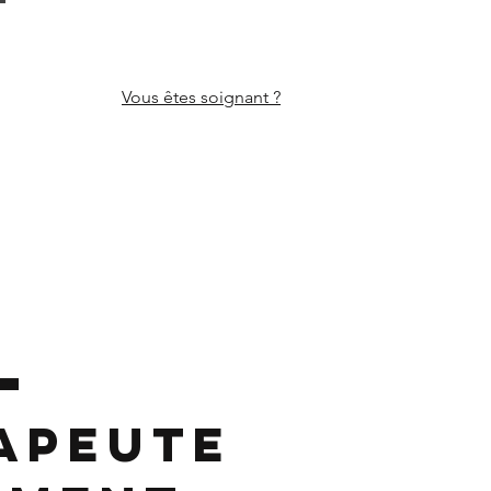
Vous êtes
soignant ?
L
apeute