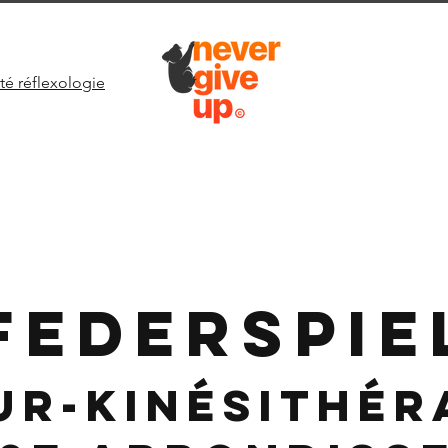
té réflexologie
FEDERSPIE
ur-Kinésithér