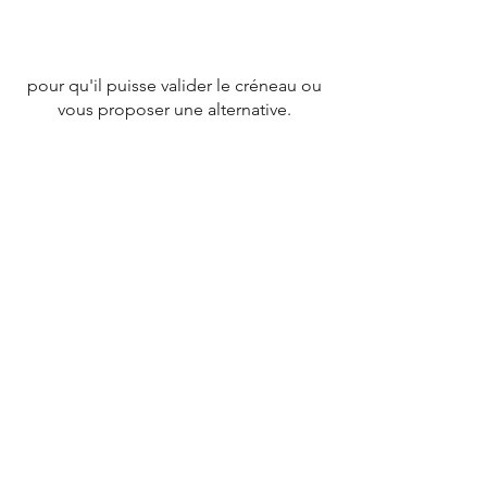
pour qu'il puisse valider le créneau ou
vous proposer une alternative.
CONTACT
Tél :
07 78 79 83 26
nevergiveupfrance@gmail.com
© 2020 par
NEVERGIVEUPFRANCE
TEAM.