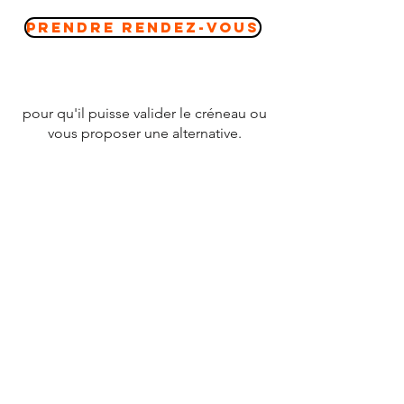
Prendre Rendez-vous
pour qu'il puisse valider le créneau ou
vous proposer une alternative.
CONTACT
Tél :
07 78 79 83 26
nevergiveupfrance@gmail.com
© 2020 par
NEVERGIVEUPFRANCE