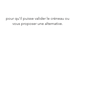
pour qu'il puisse valider le créneau ou
vous proposer une alternative.
CONTACT
Tél :
07 78 79 83 26
nevergiveupfrance@gmail.com
© 2020 par
NEVERGIVEUPFRANCE
TEAM.