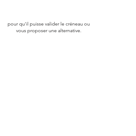
pour qu'il puisse valider le créneau ou
vous proposer une alternative.
CONTACT
Tél :
07 78 79 83 26
nevergiveupfrance@gmail.com
© 2020 par
NEVERGIVEUPFRANCE
TEAM.