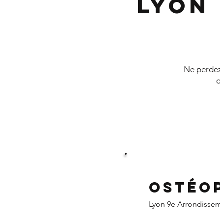
Lyon
Ne perdez 
d
Ostéo
Lyon 9e Arrondisse