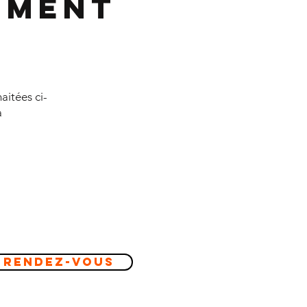
ement
aitées ci-
à
 Rendez-vous