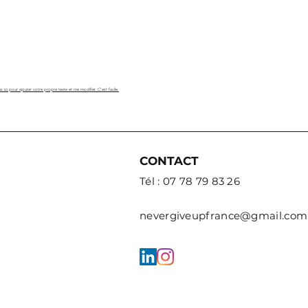
z ici pour ajouter votre propre texte et me modifier. C'est facile.
CONTACT
Tél : 07 78 79 83 26
nevergiveupfrance@gmail.com