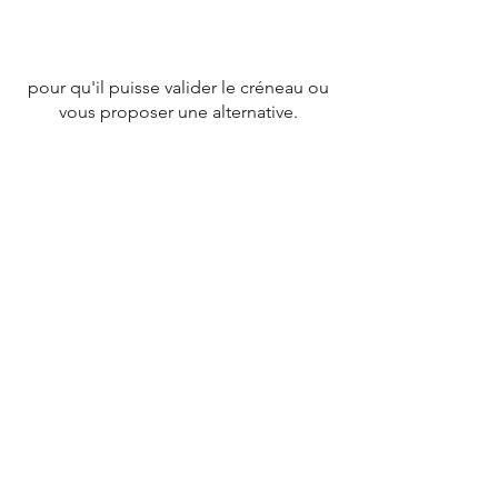
pour qu'il puisse valider le créneau ou
vous proposer une alternative.
CONTACT
Tél :
07 78 79 83 26
nevergiveupfrance@gmail.com
© 2020 par
NEVERGIVEUPFRANCE
TEAM.