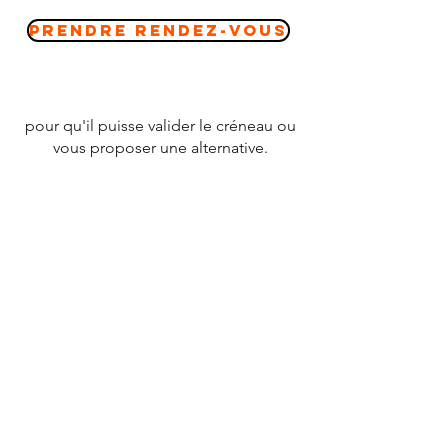
Prendre Rendez-vous
pour qu'il puisse valider le créneau ou
vous proposer une alternative.
CONTACT
Tél :
07 78 79 83 26
nevergiveupfrance@gmail.com
© 2020 par
NEVERGIVEUPFRANCE