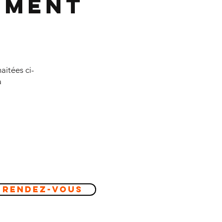
ement
aitées ci-
à
 Rendez-vous