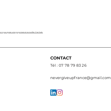
z ici pour ajouter votre propre texte et me modifier. C'est facile.
CONTACT
Tél : 07 78 79 83 26
nevergiveupfrance@gmail.com