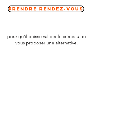
Prendre Rendez-vous
pour qu'il puisse valider le créneau ou
vous proposer une alternative.
CONTACT
Tél :
07 78 79 83 26
nevergiveupfrance@gmail.com
© 2020 par
NEVERGIVEUPFRANCE