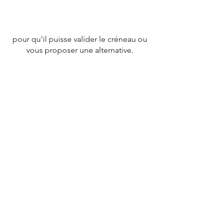
pour qu'il puisse valider le créneau ou
vous proposer une alternative.
CONTACT
Tél :
07 78 79 83 26
nevergiveupfrance@gmail.com
© 2020 par
NEVERGIVEUPFRANCE
TEAM.