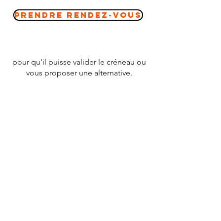
Prendre Rendez-vous
pour qu'il puisse valider le créneau ou
vous proposer une alternative.
CONTACT
Tél :
07 78 79 83 26
nevergiveupfrance@gmail.com
© 2020 par
NEVERGIVEUPFRANCE