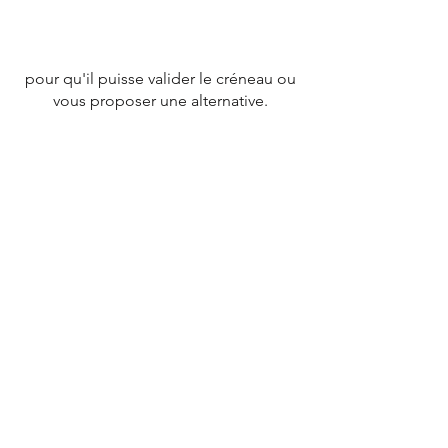
pour qu'il puisse valider le créneau ou
vous proposer une alternative.
CONTACT
Tél :
07 78 79 83 26
nevergiveupfrance@gmail.com
© 2020 par
NEVERGIVEUPFRANCE
TEAM.