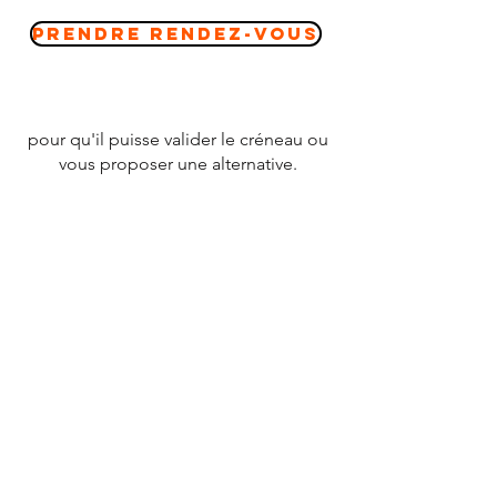
Prendre Rendez-vous
pour qu'il puisse valider le créneau ou
vous proposer une alternative.
CONTACT
Tél :
07 78 79 83 26
nevergiveupfrance@gmail.com
© 2020 par
NEVERGIVEUPFRANCE