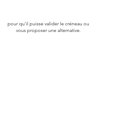
pour qu'il puisse valider le créneau ou
vous proposer une alternative.
CONTACT
Tél :
07 78 79 83 26
nevergiveupfrance@gmail.com
© 2020 par
NEVERGIVEUPFRANCE
TEAM.