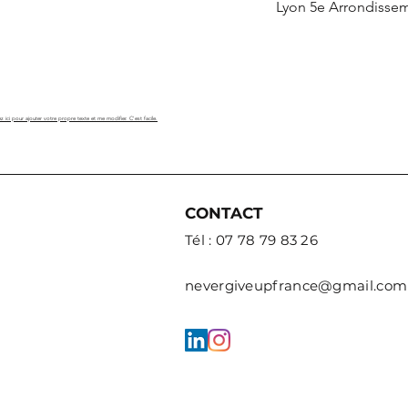
Lyon 5e Arrondisse
z ici pour ajouter votre propre texte et me modifier. C'est facile.
CONTACT
Tél : 07 78 79 83 26
nevergiveupfrance@gmail.com