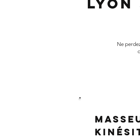
Lyon
Ne perdez 
d
Masse
Kinés