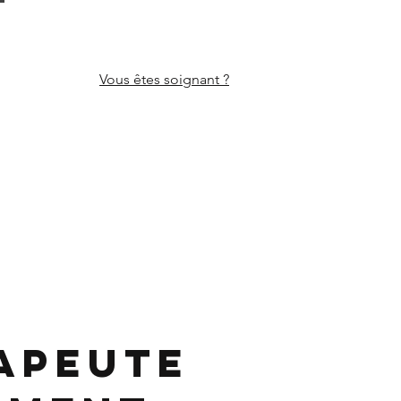
Vous êtes
soignant ?
N
apeute