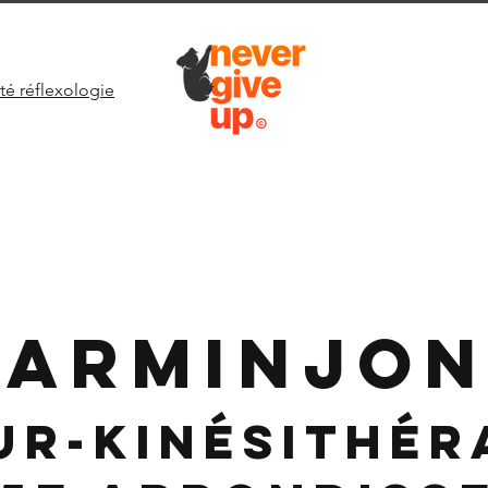
té réflexologie
ARMINJO
ur-Kinésithér