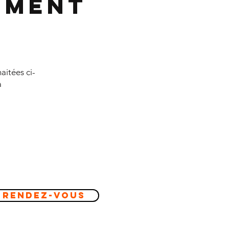
ement
aitées ci-
à
 Rendez-vous