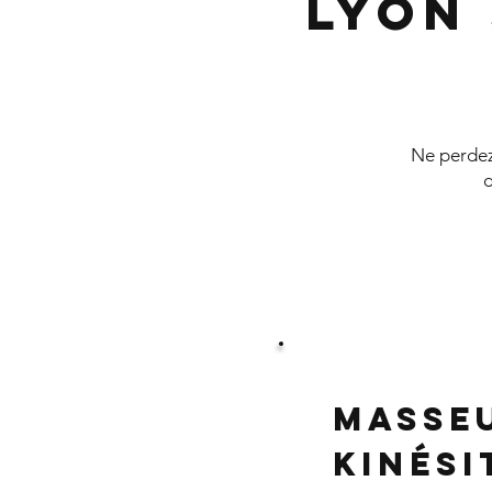
Lyon
Ne perdez 
d
Masse
Kinés