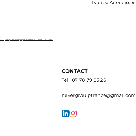
Lyon 5e Arrondisse
z ici pour ajouter votre propre texte et me modifier. C'est facile.
CONTACT
Tél : 07 78 79 83 26
nevergiveupfrance@gmail.com