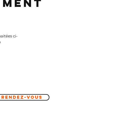
ement
aitées ci-
à
 Rendez-vous