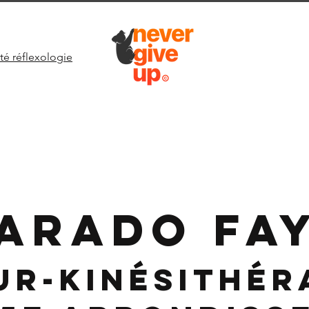
té réflexologie
ARADO FA
ur-Kinésithér