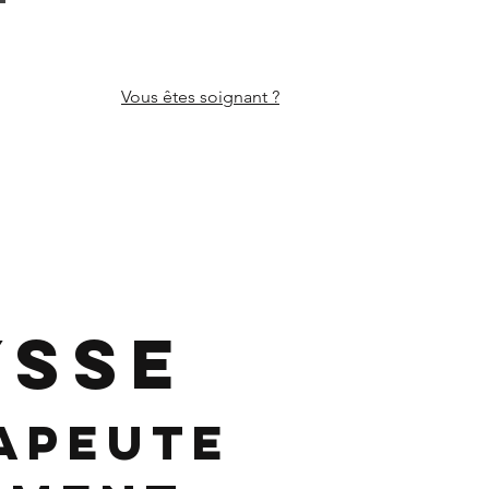
Vous êtes
soignant ?
YSSE
apeute