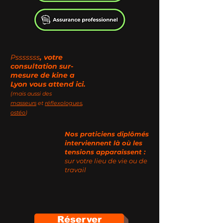
Psssssss
, votre
consultation sur-
mesure de kine a
Lyon
vous attend ici.
(mais aussi des
masseurs
et
réflexologues
,
ostéo
)
Nos praticiens diplômés
interviennent là où les
tensions apparaissent :
sur votre lieu de vie ou de
travail
Réserver