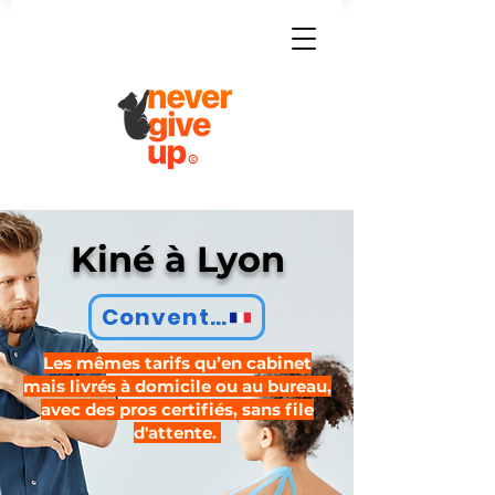
Kiné à Lyon
Conventionné
Les mêmes tarifs qu’en cabinet
mais livrés à domicile ou au bureau,
avec des pros certifiés, sans file
d'attente.