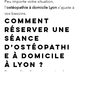
Peu importe votre situation, 
l’
ostéopathie à domicile Lyon
 s’ajuste à 
vos besoins.
Comment 
réserver une 
séance 
d’ostéopathi
e à domicile 
à Lyon ?
Pour profiter d’une séance, rien de 
plus simple : il vous suffit de prendre 
rendez-vous en ligne ou par 
téléphone. Un praticien se déplace 
ensuite à votre domicile avec son 
matériel. Vous bénéficiez d’un suivi 
personnalisé, sans contraintes de 