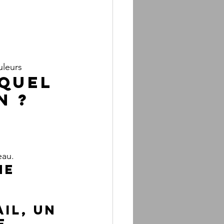
uleurs
equel 
n ?
eau.
ne 
.
il, un 
f