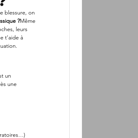
?
e blessure, on 
assique ?
Même 
ches, leurs 
e t’aide à 
tuation.
t un 
rès une 
ratoires…)