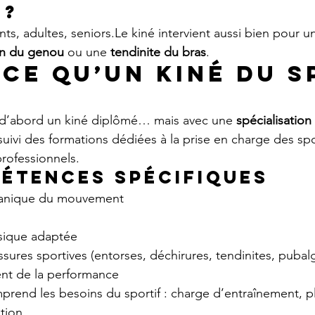
 ?
ts, adultes, seniors.Le kiné intervient aussi bien pour u
on du genou
 ou une 
tendinite du bras
.
-ce qu’un kiné du s
 d’abord un kiné diplômé… mais avec une 
spécialisation 
a suivi des formations dédiées à la prise en charge des spor
rofessionnels.
étences spécifiques
anique du mouvement
sique adaptée
sures sportives (entorses, déchirures, tendinites, puba
t de la performance
prend les besoins du sportif : charge d’entraînement, pla
tion.