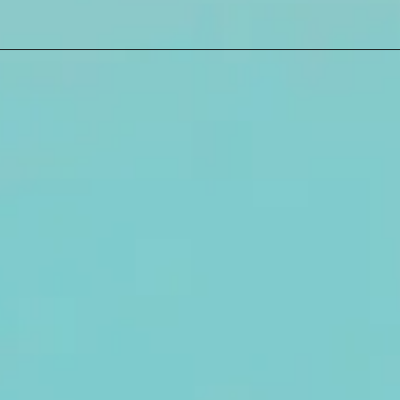
ssage à
micile à
on : Le spa
ent chez
us