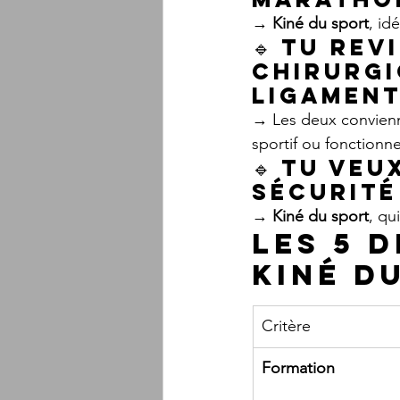
→ 
Kiné du sport
, id
🔹 
Tu rev
chirurgi
ligament
→ Les deux convien
sportif ou fonctionne
🔹 
Tu veu
sécurité
→ 
Kiné du sport
, qu
Les 5 
kiné d
Critère
Formation