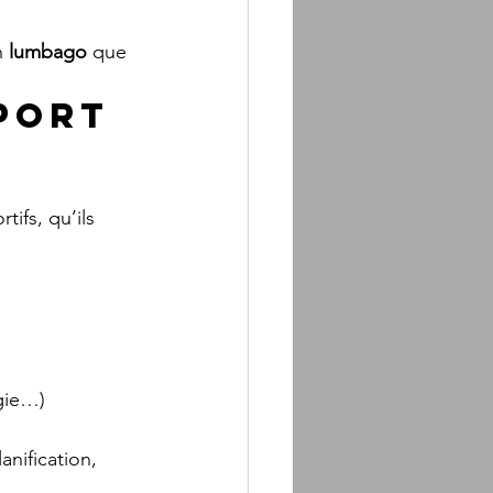
n 
lumbago
 que 
port 
tifs, qu’ils 
lgie…)
nification, 