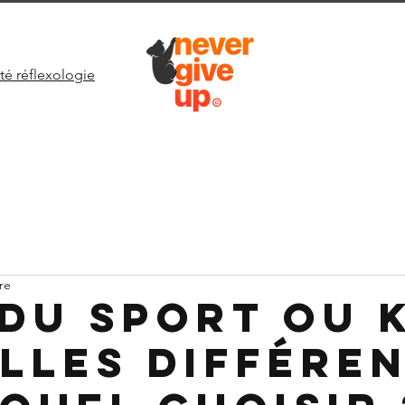
té réflexologie
re
 du sport ou 
elles différe