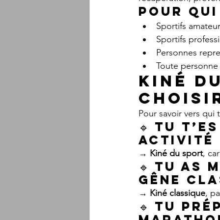
Pour qui
Sportifs amateur
Sportifs profess
Personnes repre
Toute personne 
Kiné du
choisi
Pour savoir vers qui t
🔹 
Tu t’es
activité
→ 
Kiné du sport
, ca
🔹 
Tu as m
gêne cla
→ 
Kiné classique
, p
🔹 
Tu pré
marathon