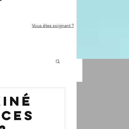
Vous êtes
soignant ?
kiné
nces