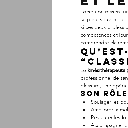
et l
Lorsqu’on ressent u
se pose souvent la q
si ces deux professi
compétences et leurs 
comprendre clairement
Qu’est
“class
Le 
kinésithérapeute
 
professionnel de san
blessure, une opérat
Son rôle
Soulager les do
Améliorer la mob
Restaurer les fo
Accompagner des