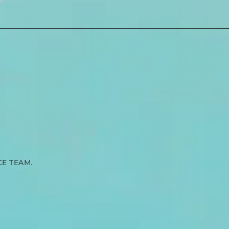
Kiné ou kiné du
Ma
sport : lequel
do
choisir pour
Ly
votre
vi
rééducation ?
vo
CE TEAM.