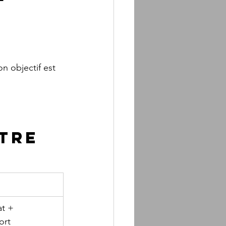
ton objectif est 
tre 
t + 
ort