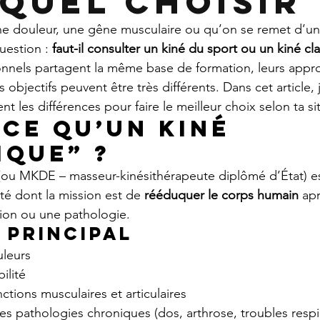
equel choisir 
ne douleur, une gêne musculaire ou qu’on se remet d’un
uestion : 
faut-il consulter un kiné du sport ou un kiné cl
onnels partagent la même base de formation, leurs appro
objectifs peuvent être très différents. Dans cet article, j
 les différences pour faire le meilleur choix selon ta si
-ce qu’un kiné 
ique” ?
(ou MKDE – masseur-kinésithérapeute diplômé d’État) es
té dont la mission est de 
rééduquer le corps humain
 ap
ion ou une pathologie.
 principal
uleurs
ilité
nctions musculaires et articulaires
 pathologies chroniques (dos, arthrose, troubles respi