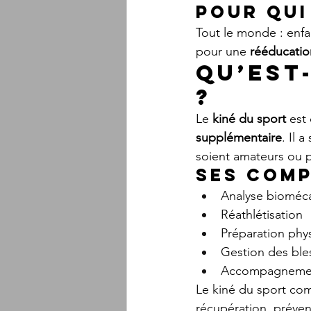
Pour qui
Tout le monde : enfan
pour une 
rééducati
Qu’est
?
Le 
kiné du sport
 est
supplémentaire
. Il 
soient amateurs ou p
Ses comp
Analyse bioméc
Réathlétisation
Préparation phy
Gestion des bles
Accompagnemen
Le kiné du sport com
récupération, préven