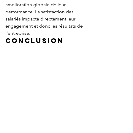
amélioration globale de leur 
performance. La satisfaction des 
salariés impacte directement leur 
engagement et donc les résultats de 
l'entreprise.
Conclusion
La QVT n'est plus une option mais un 
levier stratégique essentiel pour toutes 
les entreprises soucieuses de leur 
développement. En mettant en place 
des actions concrètes, il est possible 
d'améliorer significativement le bien-
être des salariés tout en optimisant la 
performance organisationnelle.
Miser sur la QVT, c'est investir dans 
l'avenir !